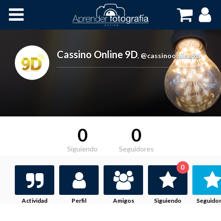
Inicio
Cursos OnLine
Cassino Online 9D
,
@cassinoonline9d
0
0
Siguiendo
Seguidores
0
Actividad
Perfil
Amigos
Siguiendo
Seguido