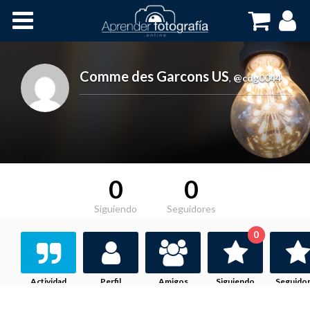
Inicio
Cursos OnLine
Comme des Garcons US
,
@cdg0044
0
0
Siguiendo
Seguidores
0
Actividad
Perfil
Amigos
Siguiendo
Seguido