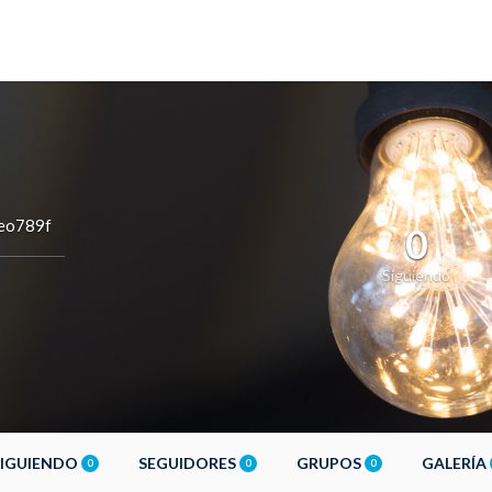
eo789f
0
Siguiendo
SIGUIENDO
SEGUIDORES
GRUPOS
GALERÍA
0
0
0