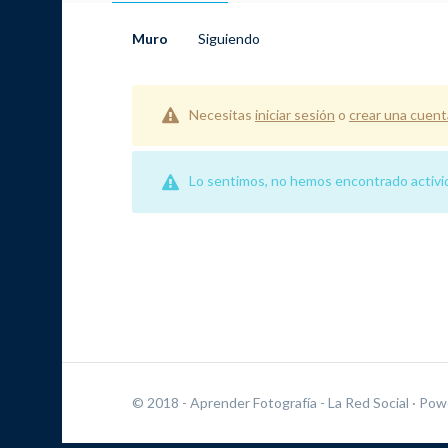
Muro
Siguiendo
Necesitas
iniciar sesión
o
crear una cuent
Lo sentimos, no hemos encontrado activida
© 2018 - Aprender Fotografía - La Red Social
· Pow