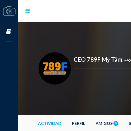
Cursos OnLine
CEO 789F Mỹ Tâm
@c
,
ACTIVIDAD
PERFIL
AMIGOS
0