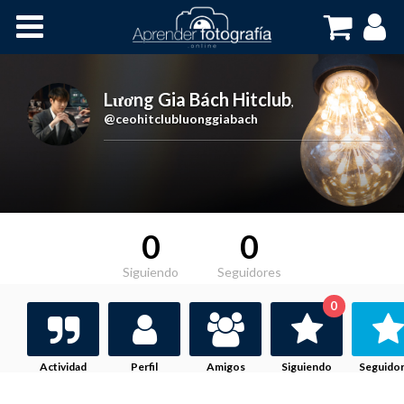
Inicio
Cursos OnLine
Lương Gia Bách Hitclub
,
@ceohitclubluonggiabach
0
0
Siguiendo
Seguidores
0
Actividad
Perfil
Amigos
Siguiendo
Seguido