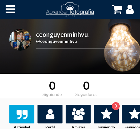
Inicio
Cursos OnLine
ceonguyenminhvu
,
@ceonguyenminhvu
0
0
Siguiendo
Seguidores
0
Actividad
Perfil
Amigos
Siguiendo
Seguido