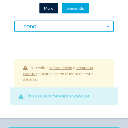
Muro
Siguiendo
— TODO —
Necesitas
iniciar sesión
o
crear una
cuenta
para publicar en el muro de este
usuario.
This user isn't following anyone yet.