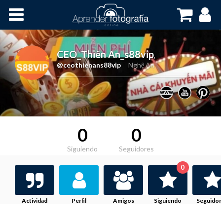
Inicio
Cursos OnLine
CEO_Thiên An_s88vip
,
@ceothienans88vip
Nghệ An
0
0
Siguiendo
Seguidores
0
Actividad
Perfil
Amigos
Siguiendo
Seguido