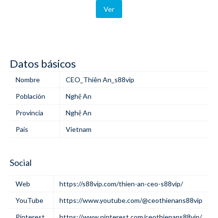
Ver
Datos básicos
Nombre
CEO_Thiên An_s88vip
Población
Nghệ An
Provincia
Nghệ An
Pais
Vietnam
Social
Web
https://s88vip.com/thien-an-ceo-s88vip/
YouTube
https://www.youtube.com/@ceothienans88vip
Pinterest
https://www.pinterest.com/ceothienans88vip/