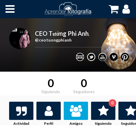
Inicio
Cursos OnLine
CEO Tưởng Phi Anh
,
@ceotuongphianh
0
0
Siguiendo
Seguidores
0
Actividad
Perfil
Amigos
Siguiendo
Seguido