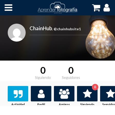
Inicio
Cursos OnLine
ChainHub
,
@chainhubsite1
0
0
Siguiendo
Seguidores
0
Actividad
Perfil
Amigos
Siguiendo
Seguido