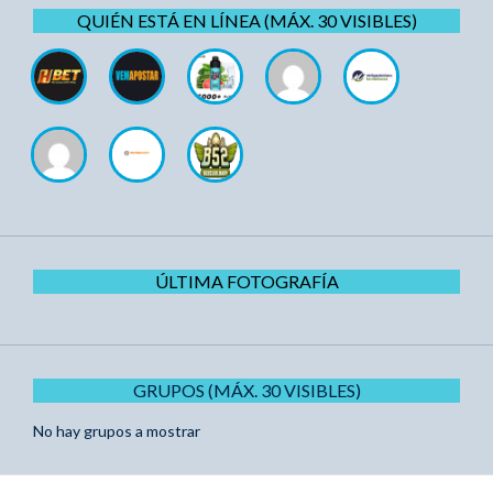
QUIÉN ESTÁ EN LÍNEA (MÁX. 30 VISIBLES)
ÚLTIMA FOTOGRAFÍA
GRUPOS (MÁX. 30 VISIBLES)
No hay grupos a mostrar