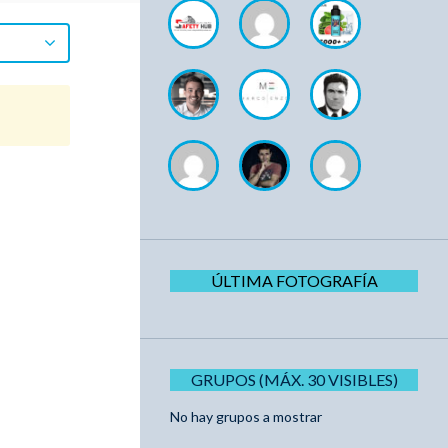
ÚLTIMA FOTOGRAFÍA
GRUPOS (MÁX. 30 VISIBLES)
No hay grupos a mostrar