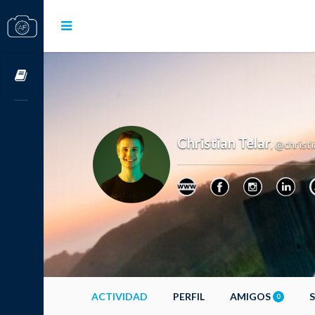
Cursos OnLine
Christian Telar
@christi
,
ACTIVIDAD
PERFIL
AMIGOS
0