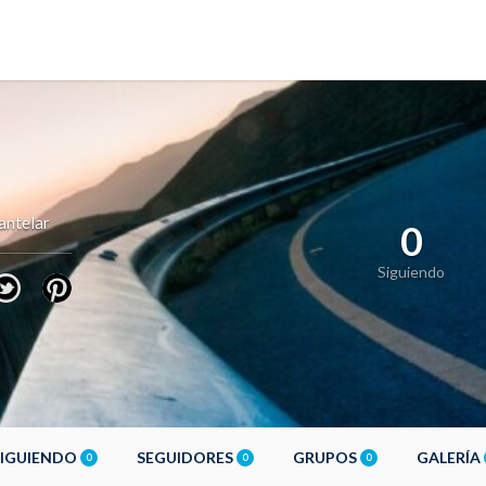
antelar
0
Siguiendo
SIGUIENDO
SEGUIDORES
GRUPOS
GALERÍA
0
0
0