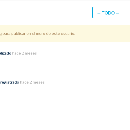
— TODO —
a
para publicar en el muro de este usuario.
alizado
hace 2 meses
 registrado
hace 2 meses