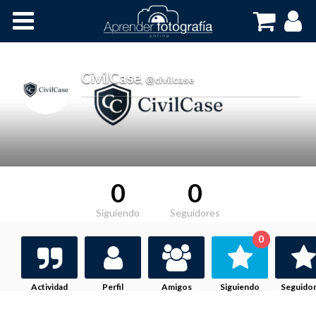
Inicio
Cursos OnLine
CivilCase
,
@civilcase
0
0
Siguiendo
Seguidores
0
Actividad
Perfil
Amigos
Siguiendo
Seguido