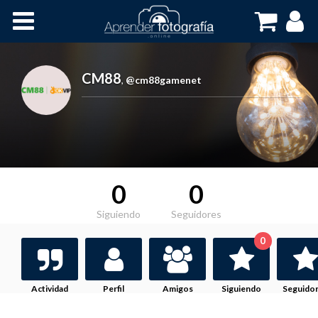
Inicio
Cursos OnLine
CM88
,
@cm88gamenet
0
0
Siguiendo
Seguidores
0
Actividad
Perfil
Amigos
Siguiendo
Seguido