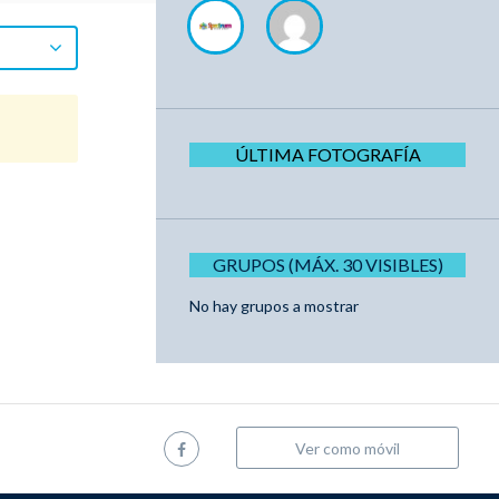
ÚLTIMA FOTOGRAFÍA
GRUPOS (MÁX. 30 VISIBLES)
No hay grupos a mostrar