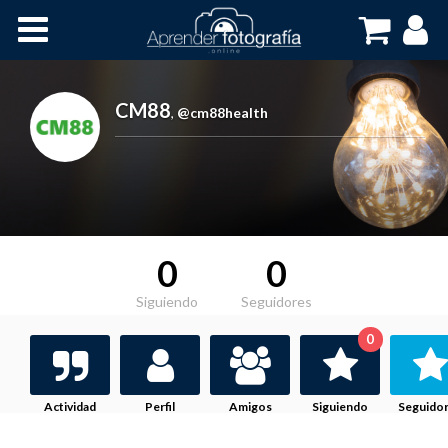
Inicio
Cursos OnLine
CM88
,
@cm88health
0
0
Siguiendo
Seguidores
0
Actividad
Perfil
Amigos
Siguiendo
Seguido