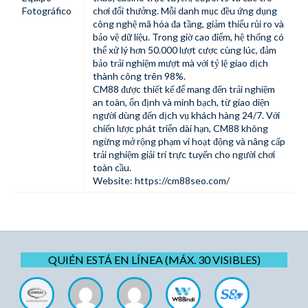
Fotográfico
chơi đổi thưởng. Mỗi danh mục đều ứng dụng
công nghệ mã hóa đa tầng, giảm thiểu rủi ro và
bảo vệ dữ liệu. Trong giờ cao điểm, hệ thống có
thể xử lý hơn 50.000 lượt cược cùng lúc, đảm
bảo trải nghiệm mượt mà với tỷ lệ giao dịch
thành công trên 98%.
CM88 được thiết kế để mang đến trải nghiệm
an toàn, ổn định và minh bạch, từ giao diện
người dùng đến dịch vụ khách hàng 24/7. Với
chiến lược phát triển dài hạn, CM88 không
ngừng mở rộng phạm vi hoạt động và nâng cấp
trải nghiệm giải trí trực tuyến cho người chơi
toàn cầu.
Website:
https://cm88seo.com/
QUIÉN ESTÁ EN LÍNEA (MÁX. 30 VISIBLES)