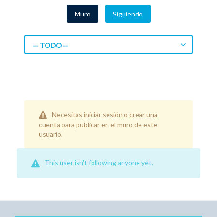
Muro
Siguiendo
— TODO —
Necesitas
iniciar sesión
o
crear una
cuenta
para publicar en el muro de este
usuario.
This user isn't following anyone yet.