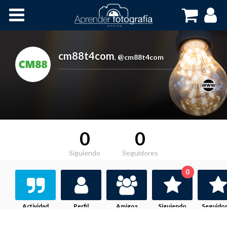
Inicio
Cursos OnLine
cm88t4com
,
@cm88t4com
0
0
Siguiendo
Seguidores
0
Actividad
Perfil
Amigos
Siguiendo
Seguido