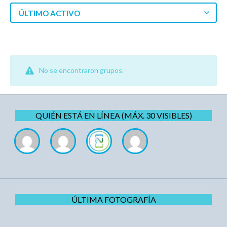
ÚLTIMO ACTIVO
No se encontraron grupos.
QUIÉN ESTÁ EN LÍNEA (MÁX. 30 VISIBLES)
ÚLTIMA FOTOGRAFÍA