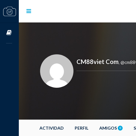
Cursos OnLine
CM88viet Com
@cm88
,
ACTIVIDAD
PERFIL
AMIGOS
0