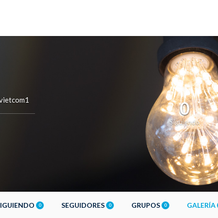
vietcom1
0
Siguiendo
SIGUIENDO
SEGUIDORES
GRUPOS
GALERÍA
0
0
0