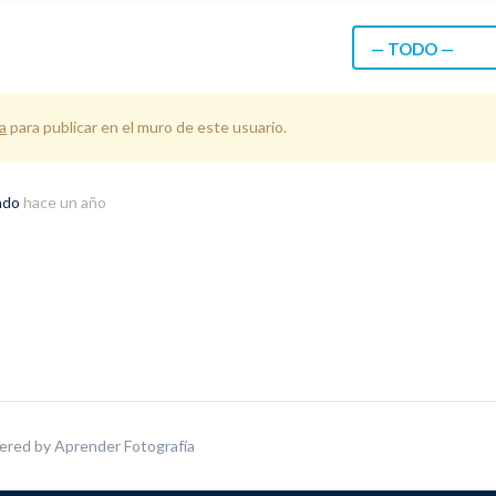
— TODO —
a
para publicar en el muro de este usuario.
rado
hace un año
ered by
Aprender Fotografía