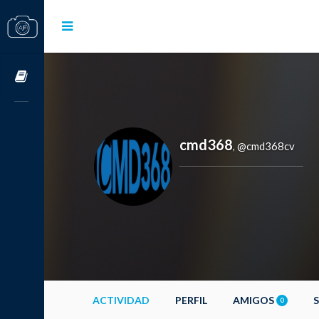
Cursos OnLine
cmd368
@cmd368cv
,
ACTIVIDAD
PERFIL
AMIGOS
0