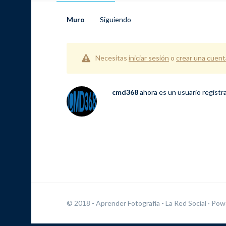
Muro
Siguiendo
Necesitas
iniciar sesión
o
crear una cuent
cmd368
ahora es un usuario regist
© 2018 - Aprender Fotografía - La Red Social
· Pow