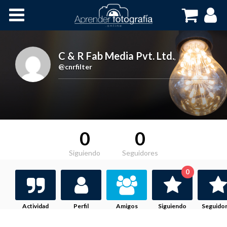
Inicio
Cursos OnLine
C & R Fab Media Pvt. Ltd.
,
@cnrfilter
0
0
Siguiendo
Seguidores
0
Actividad
Perfil
Amigos
Siguiendo
Seguido