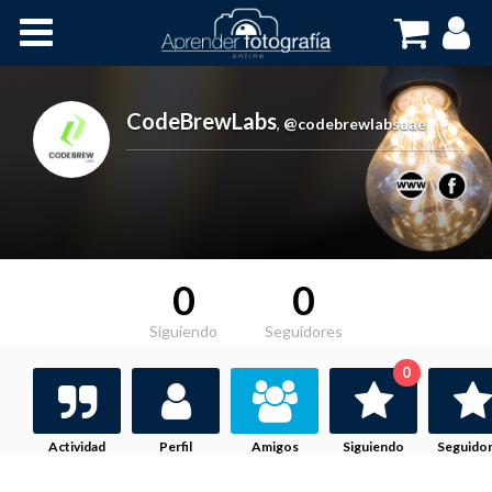
Inicio
Cursos OnLine
CodeBrewLabs
,
@codebrewlabsuae
0
0
Siguiendo
Seguidores
0
Actividad
Perfil
Amigos
Siguiendo
Seguido