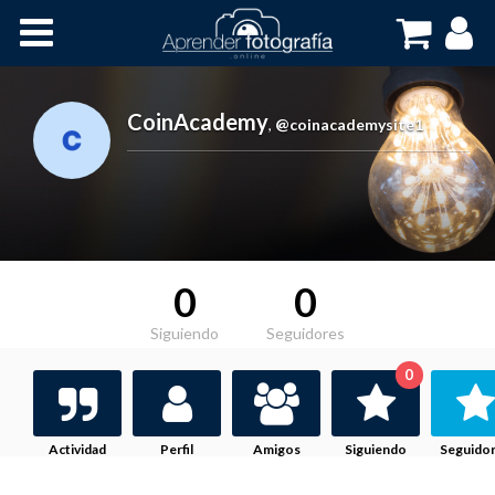
Inicio
Cursos OnLine
CoinAcademy
,
@coinacademysite1
0
0
Siguiendo
Seguidores
0
Actividad
Perfil
Amigos
Siguiendo
Seguido