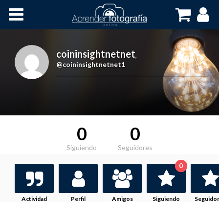
Inicio
Cursos OnLine
coininsightnetnet
,
@coininsightnetnet1
0
0
Siguiendo
Seguidores
0
Actividad
Perfil
Amigos
Siguiendo
Seguido