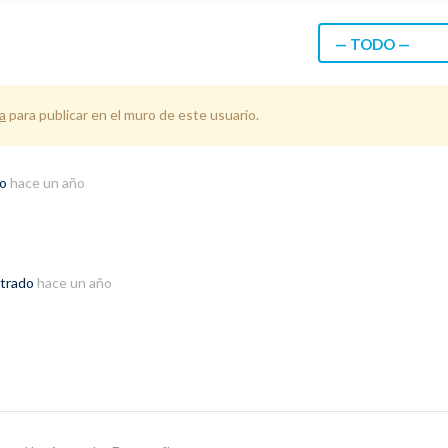
— TODO —
a
para publicar en el muro de este usuario.
do
hace un año
strado
hace un año