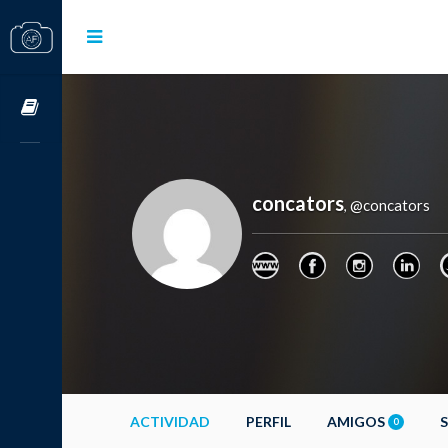
Cursos OnLine
concators
@concators
,
ACTIVIDAD
PERFIL
AMIGOS
0