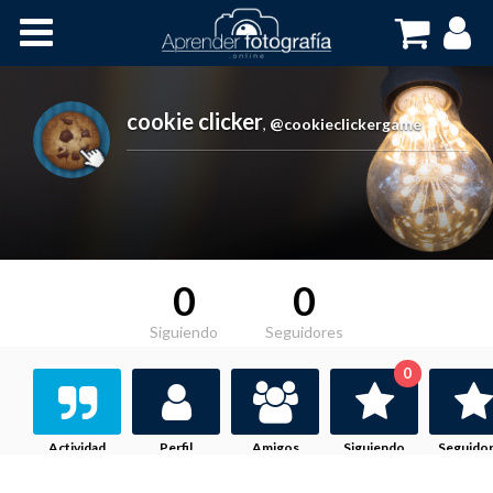
Inicio
Cursos OnLine
cookie clicker
,
@cookieclickergame
0
0
Siguiendo
Seguidores
0
Actividad
Perfil
Amigos
Siguiendo
Seguido