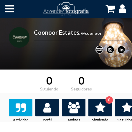
Inicio
Cursos OnLine
Coonoor Estates
,
@coonoor
0
0
Siguiendo
Seguidores
0
Actividad
Perfil
Amigos
Siguiendo
Seguido