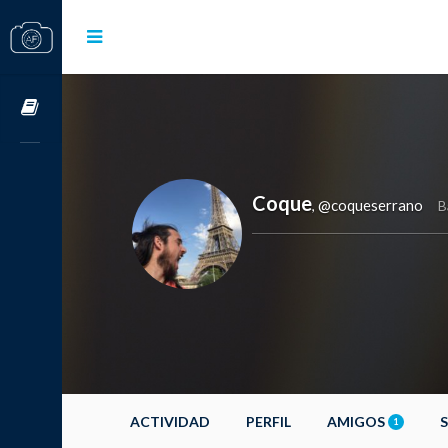
Cursos OnLine
Coque
@coqueserrano
,
B
ACTIVIDAD
PERFIL
AMIGOS
1