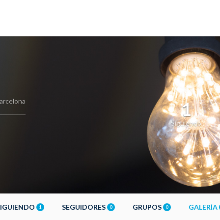
arcelona
1
Siguiendo
SIGUIENDO
SEGUIDORES
GRUPOS
GALERÍA
1
0
0