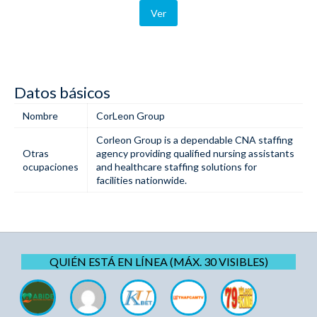
Ver
Datos básicos
Nombre
CorLeon Group
Corleon Group is a dependable
CNA staffing
Otras
agency
providing qualified nursing assistants
ocupaciones
and healthcare staffing solutions for
facilities nationwide.
QUIÉN ESTÁ EN LÍNEA (MÁX. 30 VISIBLES)