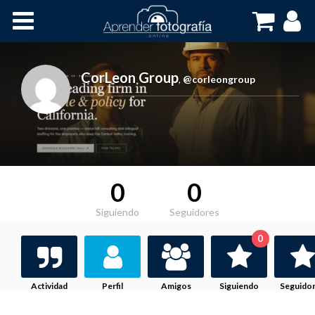
Inicio
Cursos OnLine
CorLeon Group
,
@corleongroup
0
0
Siguiendo
Seguidores
0
Actividad
Perfil
Amigos
Siguiendo
Seguido