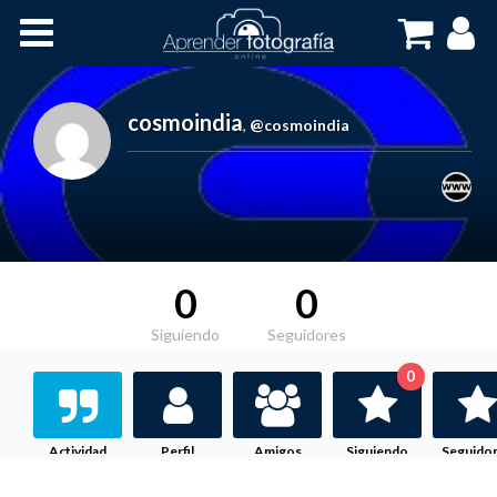
Inicio
Cursos OnLine
cosmoindia
,
@cosmoindia
0
0
Siguiendo
Seguidores
0
Actividad
Perfil
Amigos
Siguiendo
Seguido