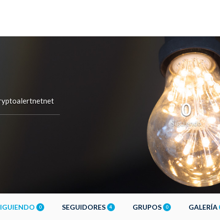
yptoalertnetnet
0
Siguiendo
SIGUIENDO
SEGUIDORES
GRUPOS
GALERÍA
0
4
0