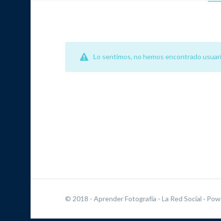
Lo sentimos, no hemos encontrado usuari
© 2018 - Aprender Fotografía - La Red Social
· Pow