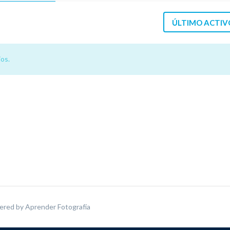
ÚLTIMO ACTIV
os.
ered by
Aprender Fotografía