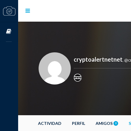
Cursos OnLine
cryptoalertnetnet
@cr
,
ACTIVIDAD
PERFIL
AMIGOS
0