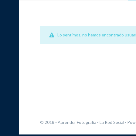
Lo sentimos, no hemos encontrado usuari
© 2018 - Aprender Fotografía - La Red Social
· Pow