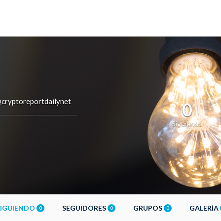
cryptoreportdailynet
0
Siguiendo
SIGUIENDO
SEGUIDORES
GRUPOS
GALERÍA
0
0
0