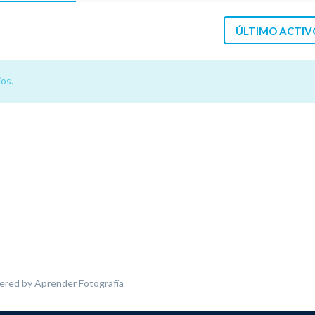
ÚLTIMO ACTIV
os.
ered by
Aprender Fotografía