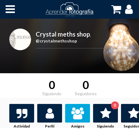
Inicio
Cursos OnLine
Crystal meths shop
,
@crystalmethsshop
0
0
Siguiendo
Seguidores
0
Actividad
Perfil
Amigos
Siguiendo
Seguido