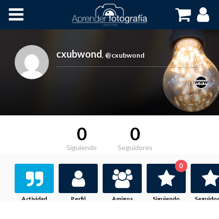
Inicio
Cursos OnLine
cxubwond
,
@cxubwond
0
0
Siguiendo
Seguidores
0
Actividad
Perfil
Amigos
Siguiendo
Seguido