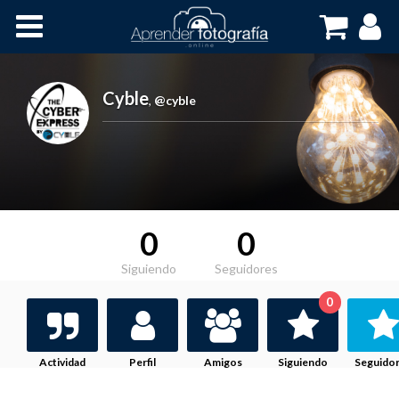
Inicio
Cursos OnLine
Cyble
,
@cyble
0
0
Siguiendo
Seguidores
0
Actividad
Perfil
Amigos
Siguiendo
Seguido