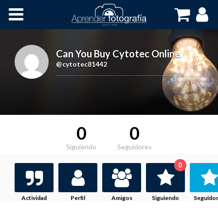
Inicio
Cursos OnLine
Can You Buy Cytotec Online
,
@cytotec81442
0
0
Siguiendo
Seguidores
0
Actividad
Perfil
Amigos
Siguiendo
Seguido