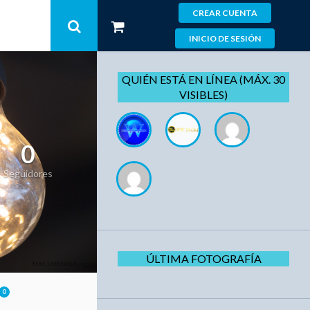
CREAR CUENTA
INICIO DE SESIÓN
QUIÉN ESTÁ EN LÍNEA (MÁX. 30
VISIBLES)
0
Seguidores
ÚLTIMA FOTOGRAFÍA
0