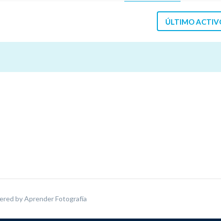
ÚLTIMO ACTIV
ered by
Aprender Fotografía