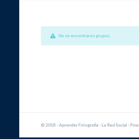
No se encontraron grupos.
© 2018 - Aprender Fotografía - La Red Social
· Pow