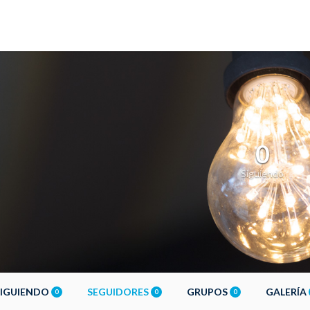
0
Siguiendo
SIGUIENDO
SEGUIDORES
GRUPOS
GALERÍA
0
0
0