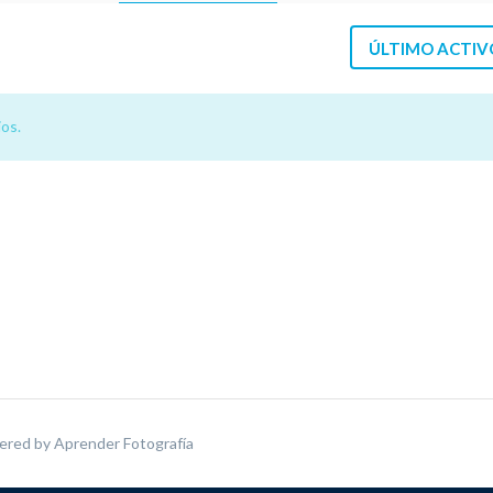
ÚLTIMO ACTIV
os.
ered by
Aprender Fotografía