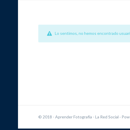
Lo sentimos, no hemos encontrado usuari
© 2018 - Aprender Fotografía - La Red Social
· Pow