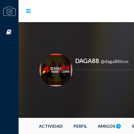
Cursos OnLine
DAGA88
@daga88love
,
ACTIVIDAD
PERFIL
AMIGOS
0