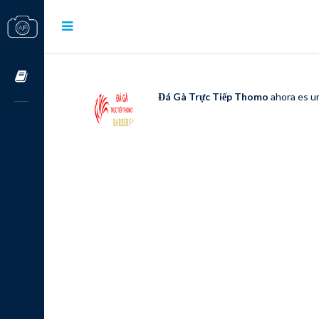
Cursos OnLine
Đá Gà Trực Tiếp Thomo
ahora es u