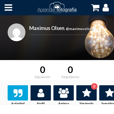
Inicio
Cursos OnLine
Maximus Olsen
,
@maximusolsen
0
0
Siguiendo
Seguidores
0
Actividad
Perfil
Amigos
Siguiendo
Seguido