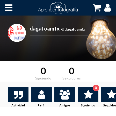
Inicio
Cursos OnLine
dagafoamfx
,
@dagafoamfx
0
0
Siguiendo
Seguidores
0
Actividad
Perfil
Amigos
Siguiendo
Seguido