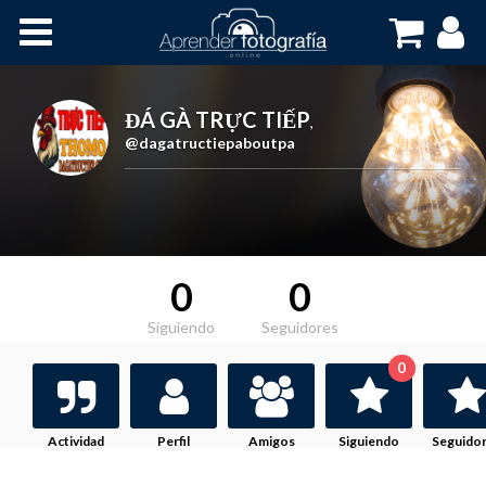
Inicio
Cursos OnLine
ĐÁ GÀ TRỰC TIẾP
,
@dagatructiepaboutpa
0
0
Siguiendo
Seguidores
0
Actividad
Perfil
Amigos
Siguiendo
Seguido