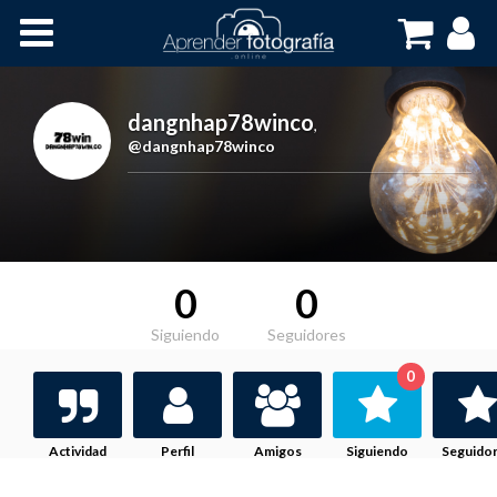
Inicio
Cursos OnLine
dangnhap78winco
,
@dangnhap78winco
0
0
Siguiendo
Seguidores
0
Actividad
Perfil
Amigos
Siguiendo
Seguido