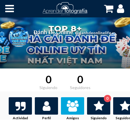
Inicio
Cursos OnLine
Đánh Đề Online
,
@danhdeonlinelife
0
0
Siguiendo
Seguidores
0
Actividad
Perfil
Amigos
Siguiendo
Seguido