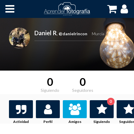
Inicio
Cursos OnLine
Daniel R
,
@danielrincon
Murcia
0
0
Siguiendo
Seguidores
0
Actividad
Perfil
Amigos
Siguiendo
Seguido