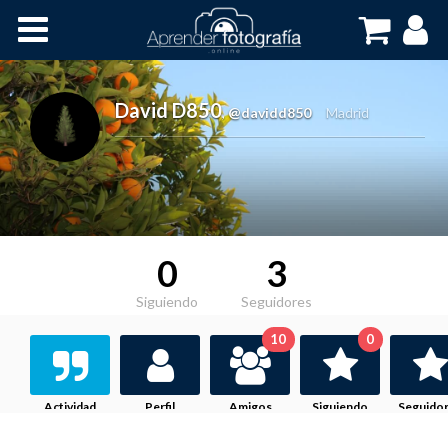
Inicio
Cursos OnLine
David D850
,
@davidd850
Madrid
0
3
Siguiendo
Seguidores
10
0
Actividad
Perfil
Amigos
Siguiendo
Seguido