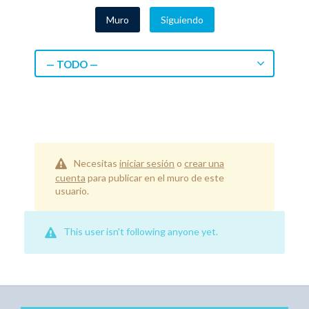
Muro
Siguiendo
— TODO —
Necesitas
iniciar sesión
o
crear una
cuenta
para publicar en el muro de este
usuario.
This user isn't following anyone yet.