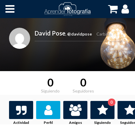
Inicio
Cursos OnLine
David Pose
,
@davidpose
Carballo
0
0
Siguiendo
Seguidores
0
Actividad
Perfil
Amigos
Siguiendo
Seguido