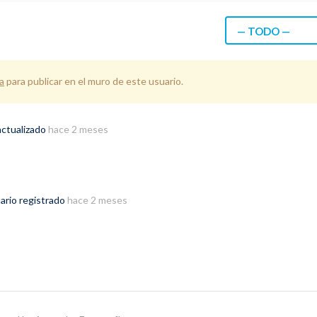
— TODO —
a
para publicar en el muro de este usuario.
actualizado
hace 2 meses
ario registrado
hace 2 meses