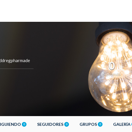
ddregpharmade
0
Siguiendo
SIGUIENDO
SEGUIDORES
GRUPOS
GALERÍA
0
0
0