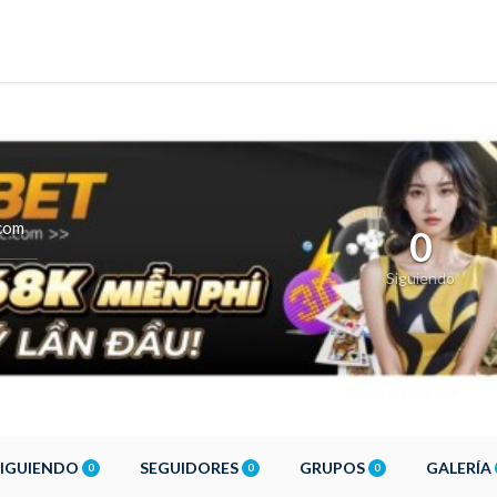
com
0
Siguiendo
SIGUIENDO
SEGUIDORES
GRUPOS
GALERÍA
0
0
0