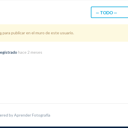
— TODO —
a
para publicar en el muro de este usuario.
registrado
hace 2 meses
ered by
Aprender Fotografía