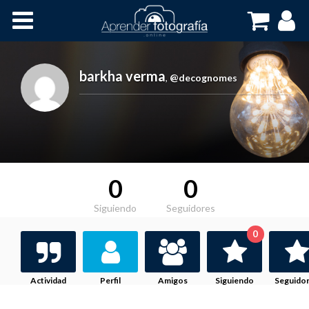
Inicio
Cursos OnLine
barkha verma
,
@decognomes
0
0
Siguiendo
Seguidores
0
Actividad
Perfil
Amigos
Siguiendo
Seguido