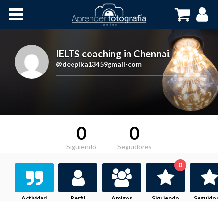
Inicio
Cursos OnLine
IELTS coaching in Chennai
,
@deepika13459gmail-com
0
0
Siguiendo
Seguidores
0
Actividad
Perfil
Amigos
Siguiendo
Seguido