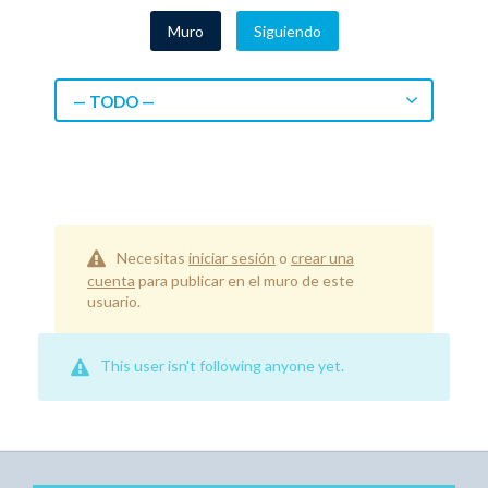
Muro
Siguiendo
— TODO —
Necesitas
iniciar sesión
o
crear una
cuenta
para publicar en el muro de este
usuario.
This user isn't following anyone yet.