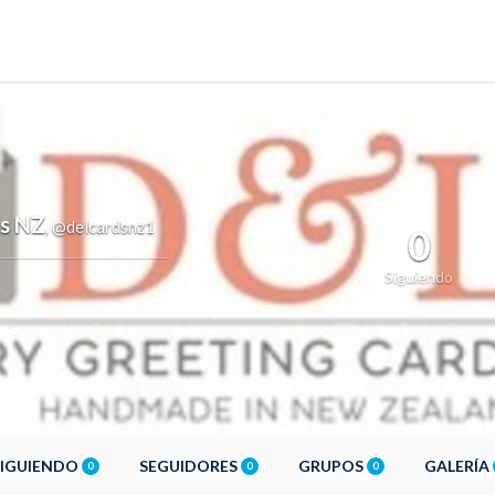
s NZ
@delcardsnz1
,
0
Siguiendo
SIGUIENDO
SEGUIDORES
GRUPOS
GALERÍA
0
0
0