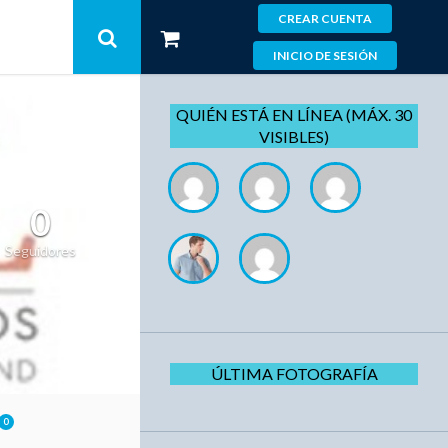
CREAR CUENTA
INICIO DE SESIÓN
QUIÉN ESTÁ EN LÍNEA (MÁX. 30
VISIBLES)
0
Seguidores
ÚLTIMA FOTOGRAFÍA
0