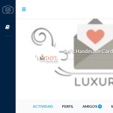
Cursos OnLine
Del’s Handmade Card
ACTIVIDAD
PERFIL
AMIGOS
0