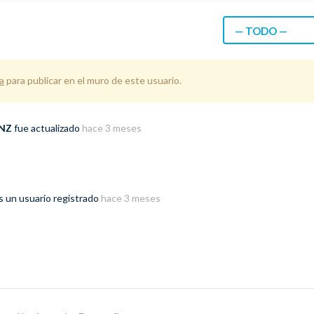
— TODO —
a
para publicar en el muro de este usuario.
 NZ
fue actualizado
hace 3 meses
s un usuario registrado
hace 3 meses